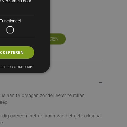
en verzameld door
Functioneel
 1
OFFERTE AANVRAGEN
ACCEPTEREN
RED BY COOKIESCRIPT
k is aan te brengen zonder eerst te rollen
zeep
udig overeen met de vorm van het gehoorkanaal
je