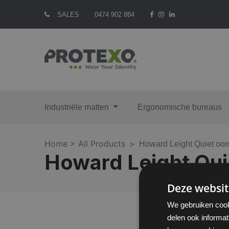
SALES
0474 902 884
Industriële matten
Ergonomische bureaus
Home >
All Products
Howard Leight Quiet oo
Howard Leight Qui
Deze websit
We gebruiken cook
delen ook informat