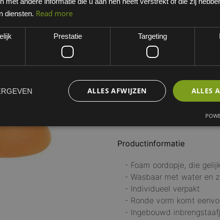
met andere informatie die u aan hen heeft verstrekt of die zij hebb
Oranje
Read more
n diensten.
EAN: 33552005704
lijk
Prestatie
Targeting
Minimum bestelhoeveelheid:
ALLES AFWIJZEN
ALLES 
ERGEVEN
:
Maat oordop
One size
POWE
Productinformatie
- Foam oordopje, die gelij
- Wasbaar met water en 
- Individueel verpakt
- Ronde vorm komt eenvo
- Ingebouwd inbrengstaaf