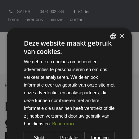
SALES
0474 902 884
home
over ons
nieuws
contact
×
Deze website maakt gebruik
van cookies.
ENGLISH
We gebruiken cookies om inhoud en
DUTCH
advertenties te personaliseren en om ons
verkeer te analyseren. We delen ook
informatie over uw gebruik van onze site met
Home >
All Products
onze advertentie- en analysepartners, die
Howard Leight Sync gehoorkap met hoofdband
deze kunnen combineren met andere
Howard Leight Sync
informatie die u aan hen heeft verstrekt of die
zij hebben verzameld door uw gebruik van
gehoorkap met
Read more
hun diensten.
hoofdband
Strikt
Prestatie
Targeting