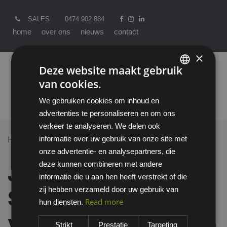
SALES
0474 902 884
home
over ons
nieuws
contact
×
Deze website maakt gebruik
van cookies.
ENGLISH
We gebruiken cookies om inhoud en
DUTCH
advertenties te personaliseren en om ons
verkeer te analyseren. We delen ook
informatie over uw gebruik van onze site met
Home >
All Products
onze advertentie- en analysepartners, die
Jallatte Jaldynam SAS veiligheidsschoen S3
deze kunnen combineren met andere
Jallatte Jaldynam
informatie die u aan hen heeft verstrekt of die
zij hebben verzameld door uw gebruik van
SAS
Read more
hun diensten.
veiligheidsschoen S3
Strikt
Prestatie
Targeting