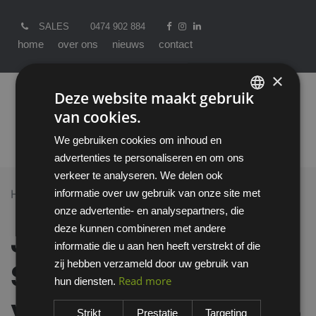
SALES
0474 902 884
home
over ons
nieuws
contact
×
Deze website maakt gebruik
van cookies.
ENGLISH
We gebruiken cookies om inhoud en
DUTCH
advertenties te personaliseren en om ons
verkeer te analyseren. We delen ook
informatie over uw gebruik van onze site met
Home >
All Products
onze advertentie- en analysepartners, die
Jallatte Jalmont Evol SAS veiligheidsschoen S3
deze kunnen combineren met andere
Jallatte Jalmont Evol
informatie die u aan hen heeft verstrekt of die
zij hebben verzameld door uw gebruik van
SAS
Read more
hun diensten.
veiligheidsschoen S3
Strikt
Prestatie
Targeting