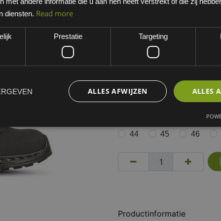
met andere informatie die u aan hen heeft verstrekt of die zij hebb
Zwart
Read more
n diensten.
EAN: 3597810292369
lijk
Prestatie
Targeting
Minimum bestelhoeveelheid:
Dit artikel is niet standaard 
werkdagen. Opgelet, niet ret
ALLES AFWIJZEN
ALLES 
ERGEVEN
MATEN VEILIGHEIDSSCHOEN
35
36
37
POWE
44
45
46
Productinformatie