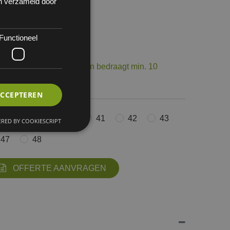
en verzameld door
Functioneel
 1
op voorraad. De levertermijn bedraagt min. 10
ourneerbaar.
ACCEPTEREN
38
39
40
41
42
43
RED BY COOKIESCRIPT
47
48
OFFERTE AANVRAGEN