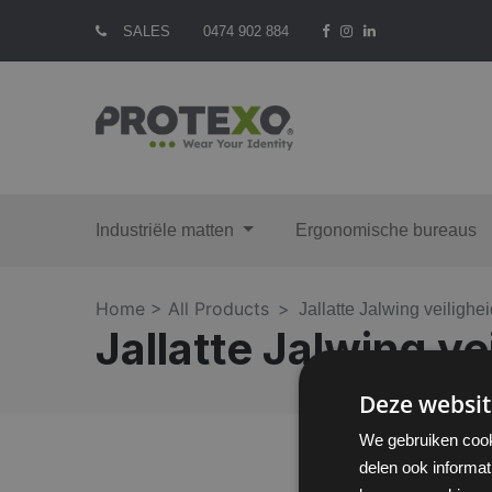
SALES
0474 902 884
Industriële matten
Ergonomische bureaus
Home >
All Products
Jallatte Jalwing veiligh
Jallatte Jalwing v
Deze websit
We gebruiken cook
delen ook informat