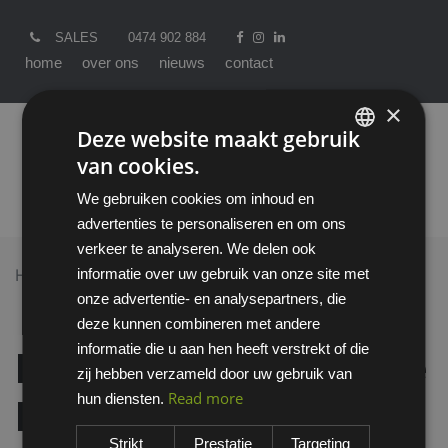
SALES
0474 902 884
home
over ons
nieuws
contact
×
Deze website maakt gebruik
van cookies.
ENGLISH
We gebruiken cookies om inhoud en
DUTCH
advertenties te personaliseren en om ons
verkeer te analyseren. We delen ook
informatie over uw gebruik van onze site met
Home >
All Products
onze advertentie- en analysepartners, die
K02-303L / 18 gauge Kyorene Pro nano-foam nitrile
deze kunnen combineren met andere
palm coating cut C
informatie die u aan hen heeft verstrekt of die
K02-303L / 18 gauge
zij hebben verzameld door uw gebruik van
Read more
hun diensten.
Kyorene Pro nano-
Strikt
Prestatie
Targeting