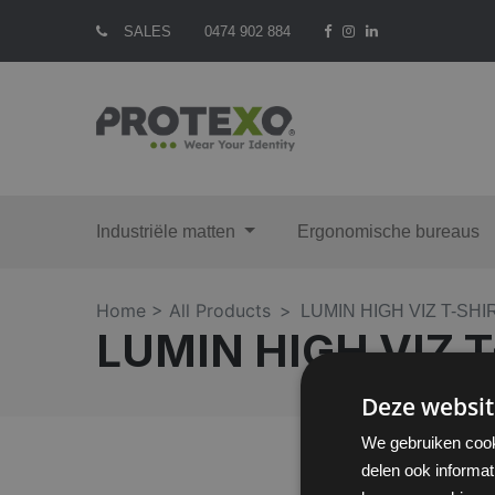
SALES
0474 902 884
Industriële matten
Ergonomische bureaus
Home >
All Products
LUMIN HIGH VIZ T-S
LUMIN HIGH VIZ
Deze websit
We gebruiken cook
delen ook informat