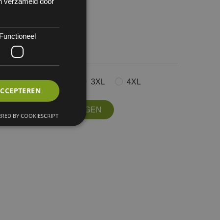
en verzameld door
Functioneel
 1
L
XL
XXL
3XL
4XL
ACCEPTEREN
OFFERTE AANVRAGEN
RED BY COOKIESCRIPT