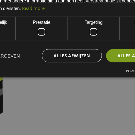
met andere informatie die u aan hen heeft verstrekt of die zij hebb
Zwart/fluo Geel
Read more
n diensten.
EAN: 5400707105698
lijk
Prestatie
Targeting
Minimum bestelhoeveelheid:
MATEN
XS
S
M
ALLES AFWIJZEN
ALLES 
ERGEVEN
POWE