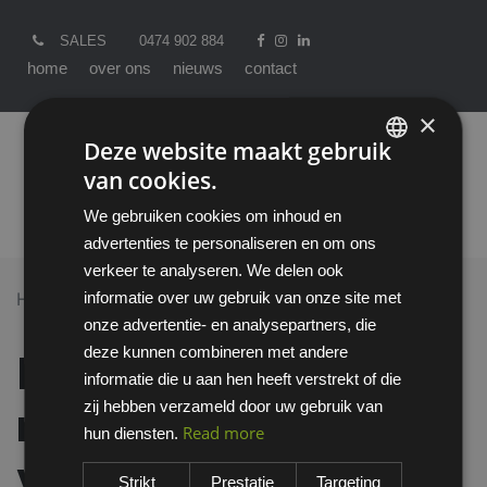
SALES
0474 902 884
home
over ons
nieuws
contact
×
Deze website maakt gebruik
van cookies.
ENGLISH
We gebruiken cookies om inhoud en
DUTCH
advertenties te personaliseren en om ons
verkeer te analyseren. We delen ook
informatie over uw gebruik van onze site met
Home >
All Products
Vluchtmaskers
onze advertentie- en analysepartners, die
MSA draagtas t.b.v. miniSCAPE vluchtmasker
deze kunnen combineren met andere
MSA draagtas t.b.v.
informatie die u aan hen heeft verstrekt of die
zij hebben verzameld door uw gebruik van
miniSCAPE
Read more
hun diensten.
vluchtmasker
Strikt
Prestatie
Targeting