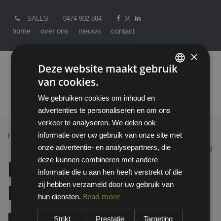
SALES
0474 902 884
home
over ons
nieuws
contact
×
Deze website maakt gebruik
van cookies.
ENGLISH
We gebruiken cookies om inhoud en
DUTCH
advertenties te personaliseren en om ons
verkeer te analyseren. We delen ook
informatie over uw gebruik van onze site met
Home >
All Products
onze advertentie- en analysepartners, die
MSA V-Gard MEDIUM gehoorkap met helmbevestiging
deze kunnen combineren met andere
MSA V-Gard
informatie die u aan hen heeft verstrekt of die
zij hebben verzameld door uw gebruik van
MEDIUM gehoorkap
Read more
hun diensten.
met helmbevestiging
Strikt
Prestatie
Targeting