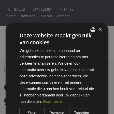
SALES
0474 902 884
home
over ons
nieuws
contact
×
Deze website maakt gebruik
van cookies.
ENGLISH
We gebruiken cookies om inhoud en
DUTCH
advertenties te personaliseren en om ons
verkeer te analyseren. We delen ook
informatie over uw gebruik van onze site met
Home >
All Products
onze advertentie- en analysepartners, die
OXXA® Baker 4190 gereedschapskoord
deze kunnen combineren met andere
OXXA® Baker 4190
informatie die u aan hen heeft verstrekt of die
zij hebben verzameld door uw gebruik van
gereedschapskoord
Read more
hun diensten.
Strikt
Prestatie
Targeting