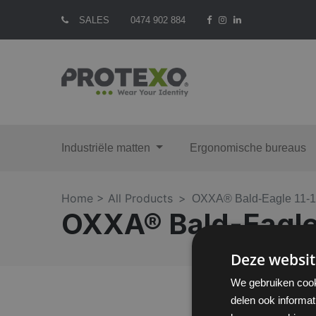
SALES
0474 902 884
Industriële matten
Ergonomische bureaus
Home >
All Products
OXXA® Bald-Eagle 11-
OXXA® Bald-Eagle
Deze websit
We gebruiken cook
delen ook informat