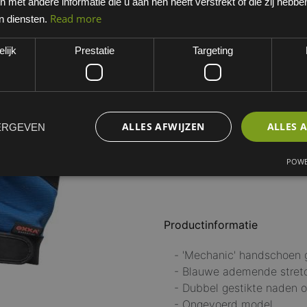
met andere informatie die u aan hen heeft verstrekt of die zij hebb
Blauw/wit
Read more
n diensten.
EAN: 8718249064029
lijk
Prestatie
Targeting
Minimum bestelhoeveelheid:
MATEN HANDSCHOEN
8/M
9/L
10/XL
ALLES AFWIJZEN
ALLES 
ERGEVEN
POWE
Productinformatie
- 'Mechanic' handschoen 
- Blauwe ademende stretc
- Dubbel gestikte naden o
- Ongevoerd model