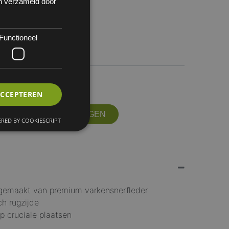
en verzameld door
Functioneel
 12
11/XXL
ACCEPTEREN
OFFERTE AANVRAGEN
RED BY COOKIESCRIPT
gemaakt van premium varkensnerfleder
h rugzijde
p cruciale plaatsen