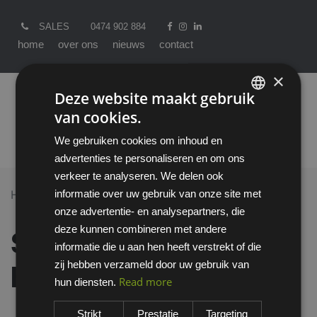
SALES
0474 902 884
home
over ons
nieuws
contact
×
Deze website maakt gebruik
van cookies.
ENGLISH
We gebruiken cookies om inhoud en
DUTCH
advertenties te personaliseren en om ons
verkeer te analyseren. We delen ook
informatie over uw gebruik van onze site met
Home >
All Products
Handschoenen
onze advertentie- en analysepartners, die
Showa 600 handschoen
deze kunnen combineren met andere
Showa 600
informatie die u aan hen heeft verstrekt of die
zij hebben verzameld door uw gebruik van
handschoen
Read more
hun diensten.
Strikt
Prestatie
Targeting