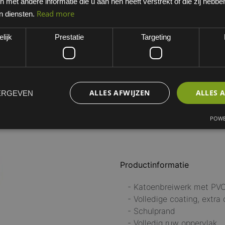
met andere informatie die u aan hen heeft verstrekt of die zij hebb
Blauw
Read more
n diensten.
EAN: 4901792011198
lijk
Prestatie
Targeting
Minimum bestelhoeveelheid:
MATEN SHOWA
M
L
XL
X
ALLES AFWIJZEN
ALLES 
ERGEVEN
POWE
Productinformatie
- Katoenbreiwerk met PV
- Volledige coating, extra
- Schulprand
- Volledig ruw oppervlak