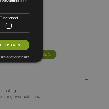
en verzameld door
Functioneel
 10
XL
ACCEPTEREN
OFFERTE AANVRAGEN
RED BY COOKIESCRIPT
C-coating
 coating over hele hand