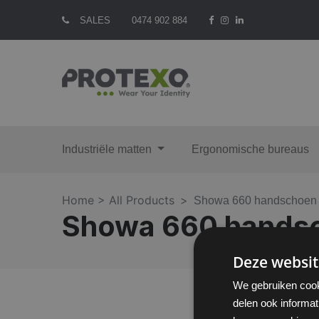
SALES
0474 902 884
Industriële matten
Ergonomische bureaus
Home >
All Products
Showa 660 handschoen
Showa 660 hands
Deze websit
We gebruiken cook
delen ook informat