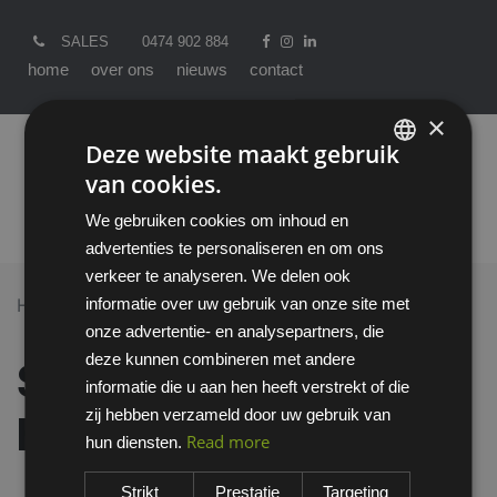
SALES
0474 902 884
home
over ons
nieuws
contact
×
Deze website maakt gebruik
van cookies.
ENGLISH
We gebruiken cookies om inhoud en
DUTCH
advertenties te personaliseren en om ons
verkeer te analyseren. We delen ook
informatie over uw gebruik van onze site met
Home >
All Products
Handschoenen
onze advertentie- en analysepartners, die
Showa 772 Nitrile handschoen
deze kunnen combineren met andere
Showa 772 Nitrile
informatie die u aan hen heeft verstrekt of die
zij hebben verzameld door uw gebruik van
handschoen
Read more
hun diensten.
Strikt
Prestatie
Targeting