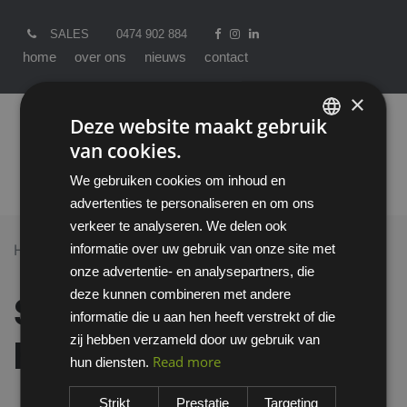
SALES
0474 902 884
home
over ons
nieuws
contact
×
Deze website maakt gebruik
van cookies.
ENGLISH
We gebruiken cookies om inhoud en
DUTCH
advertenties te personaliseren en om ons
verkeer te analyseren. We delen ook
informatie over uw gebruik van onze site met
Home >
All Products
Handschoenen
onze advertentie- en analysepartners, die
Showa GP-KV1 handschoen
deze kunnen combineren met andere
Showa GP-KV1
informatie die u aan hen heeft verstrekt of die
zij hebben verzameld door uw gebruik van
handschoen
Read more
hun diensten.
Strikt
Prestatie
Targeting