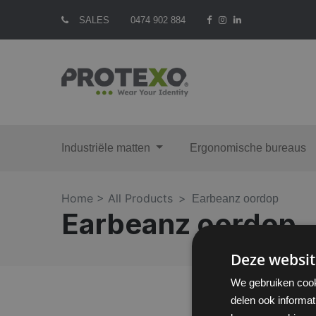
SALES
0474 902 884
Industriële matten
Ergonomische bureaus
Home >
All Products
Earbeanz oordop
Earbeanz oordop
Deze websit
We gebruiken cook
delen ook informat