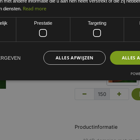
met andere informatie die u aan hen heeft verstrekt of die zij hebb
Transparant/wit
Read more
n diensten.
EAN: 0603000002PO
lijk
Prestatie
Targeting
Minimum bestelhoeveelheid:
Kies een variant
transparant/wit
ALLES AFWIJZEN
ALLES 
ERGEVEN
POWE
Productinformatie