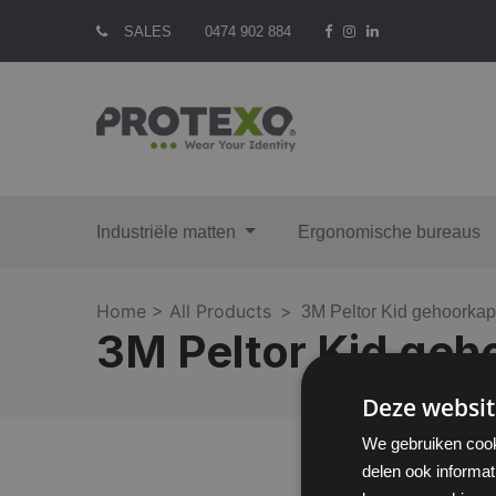
SALES
0474 902 884
Industriële matten
Ergonomische bureaus
Home >
All Products
3M Peltor Kid gehoorka
3M Peltor Kid ge
Deze websit
We gebruiken cook
delen ook informat