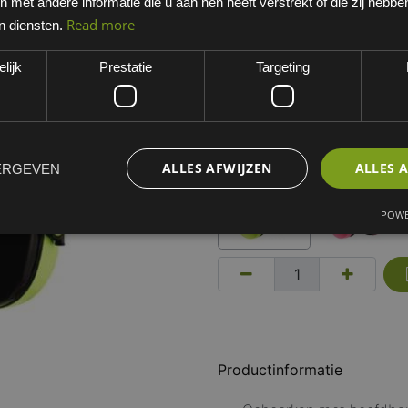
met andere informatie die u aan hen heeft verstrekt of die zij hebb
Fluo Groen
Read more
n diensten.
EAN: 5902658102899
lijk
Prestatie
Targeting
Minimum bestelhoeveelheid:
Kies een variant
fluo groen
ALLES AFWIJZEN
ALLES 
ERGEVEN
POWE
Productinformatie