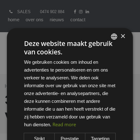
SALES
0474 902 884
home
over ons
nieuws
contact
×
Deze website maakt gebruik
van cookies.
ENGLISH
We gebruiken cookies om inhoud en
DUTCH
advertenties te personaliseren en om ons
verkeer te analyseren. We delen ook
informatie over uw gebruik van onze site met
Home >
All Products
3M Solus 2000 veiligheidsbril
onze advertentie- en analysepartners, die
3M Solus 2000
deze kunnen combineren met andere
informatie die u aan hen heeft verstrekt of die
veiligheidsbril
zij hebben verzameld door uw gebruik van
Read more
hun diensten.
Strikt
Prestatie
Targeting