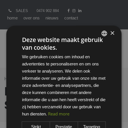
SALES
0474 902 884
home
over ons
nieuws
contact
×
Deze website maakt gebruik
van cookies.
ENGLISH
We gebruiken cookies om inhoud en
DUTCH
advertenties te personaliseren en om ons
verkeer te analyseren. We delen ook
informatie over uw gebruik van onze site met
Home >
All Products
B&C Unisex Polo Safran
onze advertentie- en analysepartners, die
B&C Unisex Polo
deze kunnen combineren met andere
informatie die u aan hen heeft verstrekt of die
Safran
zij hebben verzameld door uw gebruik van
Read more
hun diensten.
Strikt
Prestatie
Targeting