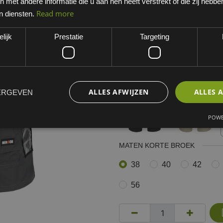
met andere informatie die u aan hen heeft verstrekt of die zij hebb
Antraciet/zwart
Read more
n diensten.
EAN: 5400707032253
lijk
Prestatie
Targeting
Minimum bestelhoeveelheid:
Kies een variant
antraciet/zwart
ALLES AFWIJZEN
ALLES 
ERGEVEN
POWE
MATEN KORTE BROEK
38
40
42
56