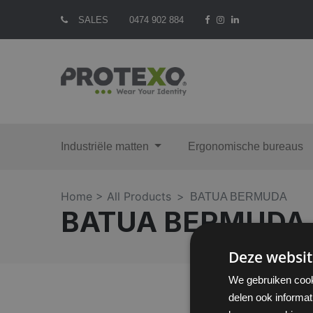
SALES
0474 902 884
Industriële matten
Ergonomische bureaus
Home >
All Products
BATUA BERMUDA
BATUA BERMUDA
Deze websit
We gebruiken cook
delen ook informat