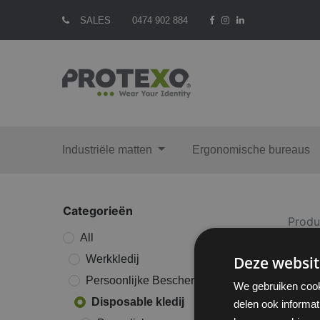
SALES
0474 902 884
Industriële matten
Ergonomische bureaus
Categorieën
Produ
All
Werkkledij
Deze websit
Persoonlijke Bescherming
We gebruiken cook
Disposable kledij
delen ook informat