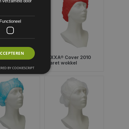
en verzameld door
Functioneel
ACCEPTEREN
 Cover 2080
OXXA® Cover 2010
 klep
baret wokkel
RED BY COOKIESCRIPT