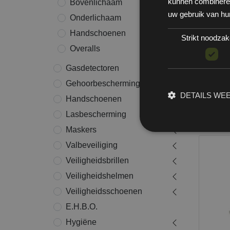
kunnen combineren 
Bovenlichaam
uw gebruik van hu
Onderlichaam
Handschoenen
Strikt noodzake
Overalls
Gasdetectoren
Gehoorbescherming
DETAILS WE
Handschoenen
OXXA®
baret
Lasbescherming
Maskers
Valbeveiliging
Veiligheidsbrillen
Veiligheidshelmen
Veiligheidsschoenen
E.H.B.O.
Hygiëne