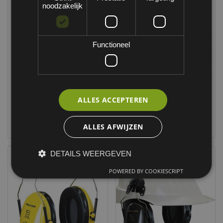
noodzakelijk
Functioneel
ALLES ACCEPTEREN
3M Peltor Optime I
3M Peltor Optime I
H510P3E gehoorkap
H510F gehoorkap
met helmbevestiging
opvouwbaar
ALLES AFWIJZEN
DETAILS WEERGEVEN
POWERED BY COOKIESCRIPT