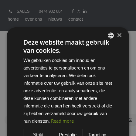
SALES
0474 902 884
home
over ons
nieuws
contact
×
Deze website maakt gebruik
van cookies.
ENGLISH
We gebruiken cookies om inhoud en
DUTCH
advertenties te personaliseren en om ons
verkeer te analyseren. We delen ook
informatie over uw gebruik van onze site met
onze advertentie- en analysepartners, die
Producten
All
Persoonlijke Bescherming
deze kunnen combineren met andere
Handschoenen
Anti-statische handschoenen
informatie die u aan hen heeft verstrekt of die
zij hebben verzameld door uw gebruik van
Anti-statische
Read more
hun diensten.
handschoenen
Strikt
Prestatie
Targeting