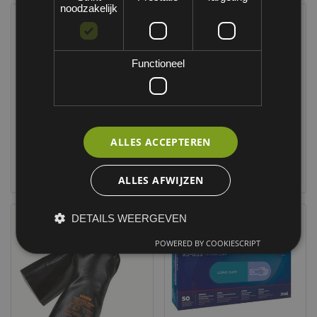
noodzakelijk
Functioneel
ALLES ACCEPTEREN
OXXA® X-PU-Palm 14-
Uvex phynomic C XG
103 ESD handschoen
ESD handschoen
ALLES AFWIJZEN
DETAILS WEERGEVEN
POWERED BY COOKIESCRIPT