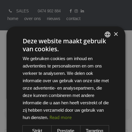
SALES
0474 902 884
home
over ons
nieuws
contact
×
Deze website maakt gebruik
van cookies.
ENGLISH
We gebruiken cookies om inhoud en
DUTCH
advertenties te personaliseren en om ons
verkeer te analyseren. We delen ook
informatie over uw gebruik van onze site met
onze advertentie- en analysepartners, die
Producten
All
Werkkledij
Werkbroeken
deze kunnen combineren met andere
Werkbroeken
informatie die u aan hen heeft verstrekt of die
zij hebben verzameld door uw gebruik van
Werkbroeken
Read more
hun diensten.
Strikt
Prestatie
Targeting