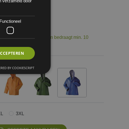
en verzameld door
Functioneel
 1
op voorraad. De levertermijn bedraagt min. 10
ourneerbaar.
ACCEPTEREN
RED BY COOKIESCRIPT
XL
3XL