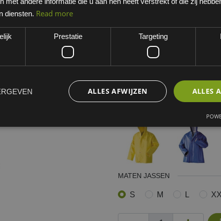
met andere informatie die u aan hen heeft verstrekt of die zij hebb
Zwart
Read more
n diensten.
EAN: 8714419400246
lijk
Prestatie
Targeting
Minimum bestelhoeveelheid:
Dit artikel is niet standaard 
werkdagen. Opgelet, niet ret
ALLES AFWIJZEN
ALLES 
ERGEVEN
Kies een variant
zwart
POWE
MATEN JASSEN
S
M
L
X