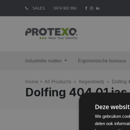
SALES
0474 902 884
Industriële matten
Ergonomische bureaus
Home >
All Products
Regenkledij
Dolfing 
Dolfing 404.01 jas
Deze websit
We gebruiken cook
delen ook informat