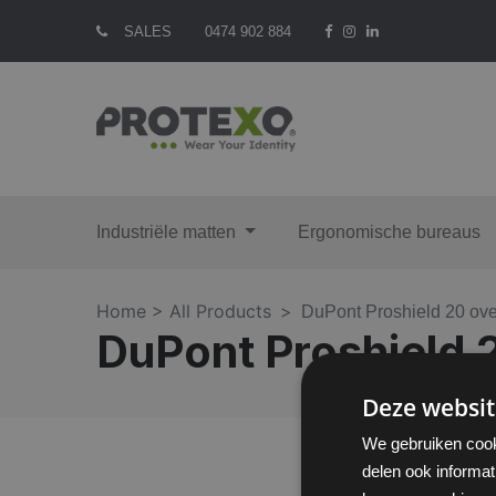
SALES
0474 902 884
Industriële matten
Ergonomische bureaus
Home >
All Products
DuPont Proshield 20 ove
DuPont Proshield 2
Deze websit
We gebruiken cook
delen ook informat