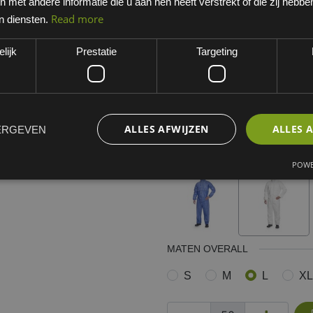
met andere informatie die u aan hen heeft verstrekt of die zij hebb
Wit
Read more
n diensten.
EAN: 5450208012650
lijk
Prestatie
Targeting
Minimum bestelhoeveelheid:
Dit artikel is niet standaard 
werkdagen. Opgelet, niet ret
ALLES AFWIJZEN
ALLES 
ERGEVEN
Kies een variant
wit
POWE
MATEN OVERALL
S
M
L
XL