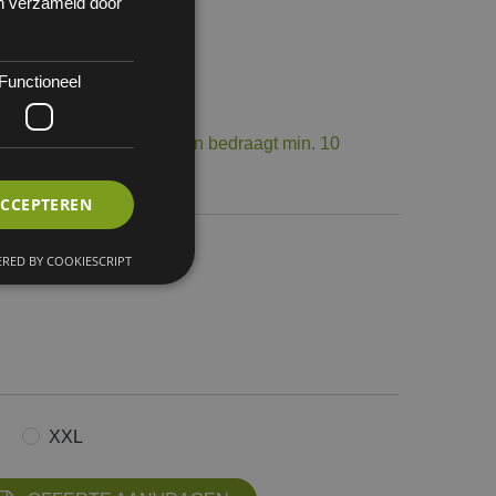
en verzameld door
Functioneel
 50
op voorraad. De levertermijn bedraagt min. 10
ourneerbaar.
ACCEPTEREN
RED BY COOKIESCRIPT
XXL