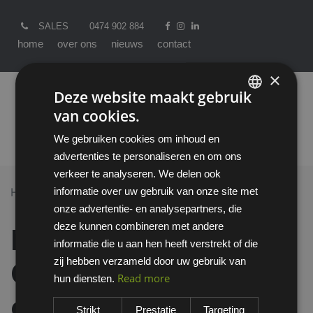
SALES
0474 902 884
home
over ons
nieuws
contact
×
Deze website maakt gebruik
van cookies.
ENGLISH
We gebruiken cookies om inhoud en
DUTCH
advertenties te personaliseren en om ons
verkeer te analyseren. We delen ook
informatie over uw gebruik van onze site met
Home >
All Products
onze advertentie- en analysepartners, die
DuPont Tyvek Classic Xpert CHF5S overall
deze kunnen combineren met andere
DuPont Tyvek
informatie die u aan hen heeft verstrekt of die
zij hebben verzameld door uw gebruik van
Classic Xpert CHF5S
Read more
hun diensten.
overall
Strikt
Prestatie
Targeting