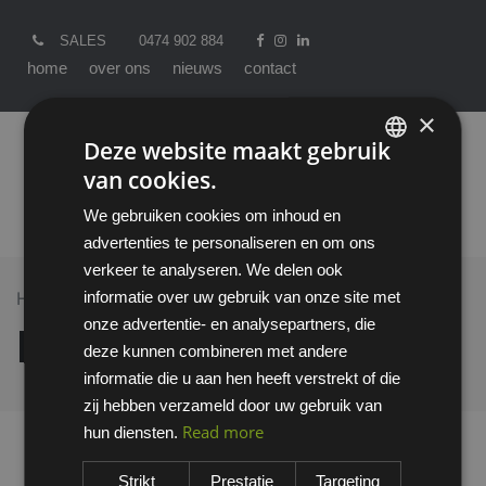
SALES
0474 902 884
home
over ons
nieuws
contact
×
Deze website maakt gebruik
van cookies.
ENGLISH
We gebruiken cookies om inhoud en
DUTCH
advertenties te personaliseren en om ons
verkeer te analyseren. We delen ook
informatie over uw gebruik van onze site met
Home >
All Products
HECTOR BROEK
onze advertentie- en analysepartners, die
HECTOR BROEK
deze kunnen combineren met andere
informatie die u aan hen heeft verstrekt of die
zij hebben verzameld door uw gebruik van
Read more
hun diensten.
Strikt
Prestatie
Targeting