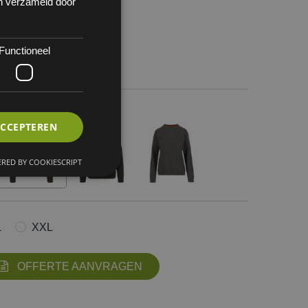
en verzameld door
Functioneel
 1
ACCEPTEREN
RED BY COOKIESCRIPT
L
XXL
OFFERTE AANVRAGEN