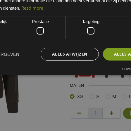
met andere informatie die u aan hen heeft verstrekt of die zij hebb
Bruin
Read more
n diensten.
EAN: 5400707242034
lijk
Prestatie
Targeting
Minimum bestelhoeveelheid:
Kies een variant
bruin
ALLES AFWIJZEN
ALLES 
ERGEVEN
POWE
MATEN
XS
S
M