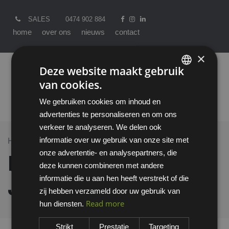
SALES
0474 902 884
home
over ons
nieuws
contact
×
Deze website maakt gebruik
van cookies.
ENGLISH
We gebruiken cookies om inhoud en
DUTCH
advertenties te personaliseren en om ons
verkeer te analyseren. We delen ook
informatie over uw gebruik van onze site met
Home >
All Products
HYDROS HIGH VIZ JAS
onze advertentie- en analysepartners, die
HYDROS HIGH VIZ
deze kunnen combineren met andere
informatie die u aan hen heeft verstrekt of die
JAS
zij hebben verzameld door uw gebruik van
Read more
hun diensten.
Strikt
Prestatie
Targeting