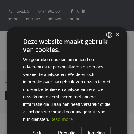
SALES
0474 902 884
home
over ons
nieuws
contact
×
Deze website maakt gebruik
van cookies.
ENGLISH
We gebruiken cookies om inhoud en
DUTCH
advertenties te personaliseren en om ons
verkeer te analyseren. We delen ook
informatie over uw gebruik van onze site met
Home >
All Products
IVO BROEK
onze advertentie- en analysepartners, die
IVO BROEK
deze kunnen combineren met andere
informatie die u aan hen heeft verstrekt of die
zij hebben verzameld door uw gebruik van
Read more
hun diensten.
Strikt
Prestatie
Targeting