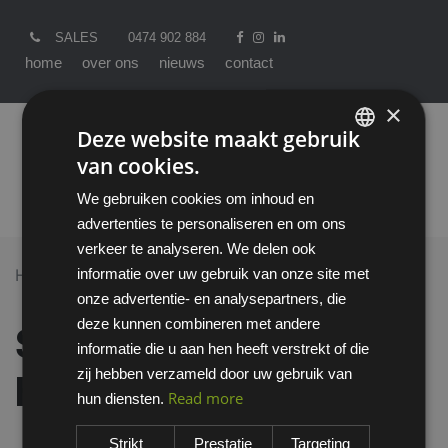
SALES
0474 902 884
home
over ons
nieuws
contact
×
Deze website maakt gebruik
van cookies.
ENGLISH
We gebruiken cookies om inhoud en
DUTCH
advertenties te personaliseren en om ons
verkeer te analyseren. We delen ook
informatie over uw gebruik van onze site met
Home >
All Products
Handschoenen
onze advertentie- en analysepartners, die
Showa 310 handschoen
deze kunnen combineren met andere
Showa 310
informatie die u aan hen heeft verstrekt of die
zij hebben verzameld door uw gebruik van
handschoen
Read more
hun diensten.
Strikt
Prestatie
Targeting