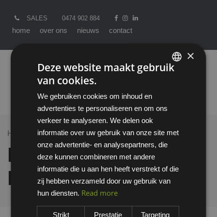
SALES
0474 902 884
home
over ons
nieuws
contact
×
Deze website maakt gebruik
van cookies.
ENGLISH
We gebruiken cookies om inhoud en
DUTCH
advertenties te personaliseren en om ons
verkeer te analyseren. We delen ook
informatie over uw gebruik van onze site met
Home >
All Products
B&C T-shirt model E190
onze advertentie- en analysepartners, die
B&C T-shirt model
deze kunnen combineren met andere
informatie die u aan hen heeft verstrekt of die
E190
zij hebben verzameld door uw gebruik van
Read more
hun diensten.
Strikt
Prestatie
Targeting