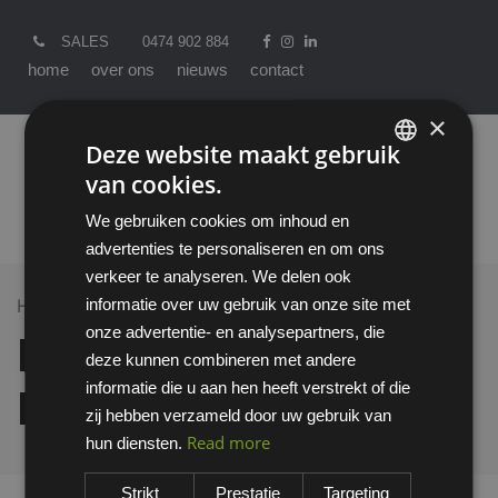
SALES
0474 902 884
home
over ons
nieuws
contact
×
Deze website maakt gebruik
van cookies.
ENGLISH
We gebruiken cookies om inhoud en
DUTCH
advertenties te personaliseren en om ons
verkeer te analyseren. We delen ook
informatie over uw gebruik van onze site met
Home >
All Products
B&C T-shirt model E190
onze advertentie- en analysepartners, die
B&C T-shirt model
deze kunnen combineren met andere
informatie die u aan hen heeft verstrekt of die
E190
zij hebben verzameld door uw gebruik van
Read more
hun diensten.
Strikt
Prestatie
Targeting