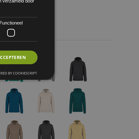
en verzameld door
Functioneel
 1
ACCEPTEREN
RED BY COOKIESCRIPT