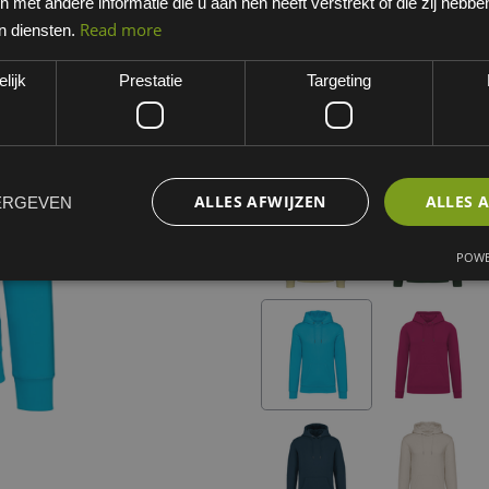
met andere informatie die u aan hen heeft verstrekt of die zij hebb
Light Turquoise
Read more
n diensten.
EAN: 0405000877PO
lijk
Prestatie
Targeting
Minimum bestelhoeveelheid:
Kies een variant
light turquoise
ALLES AFWIJZEN
ALLES 
ERGEVEN
POWE