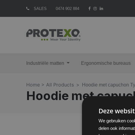
SALES
0474 902 884
Industriële matten
Ergonomische bureaus
Home >
All Products
Hoodie met capuchon T
Hoodie met capuc
Deze websit
We gebruiken cook
delen ook informat