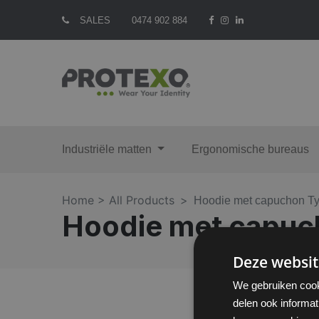
SALES
0474 902 884
Industriële matten
Ergonomische bureaus
Home >
All Products
Hoodie met capuchon T
Hoodie met capuc
Deze websit
We gebruiken cook
delen ook informat