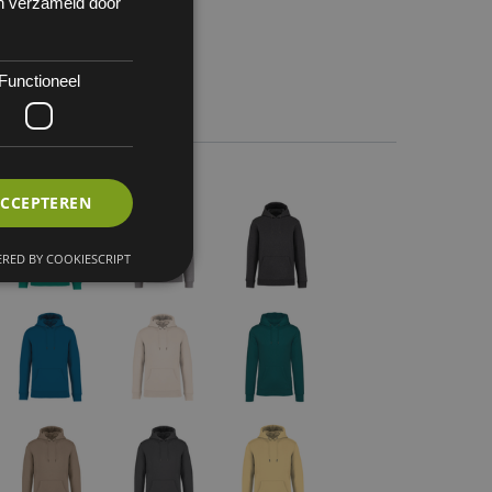
en verzameld door
Functioneel
 1
ACCEPTEREN
RED BY COOKIESCRIPT