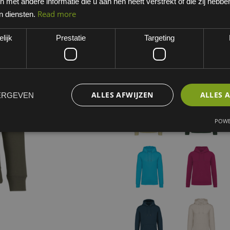
met andere informatie die u aan hen heeft verstrekt of die zij hebb
Organic Khaki
Read more
n diensten.
EAN: 0405000922PO
lijk
Prestatie
Targeting
Minimum bestelhoeveelheid:
Kies een variant
organic khaki
ALLES AFWIJZEN
ALLES 
ERGEVEN
POWE